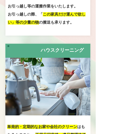
お引っ越し等の運搬作業をいたします。
お引っ越しの際、「
この家具だけ運んで欲し
い」等の少量の物
の搬送も承ります。
SERVICE07
ハウスクリーニング
単発的・定期的なお家や会社のクリーン
はも