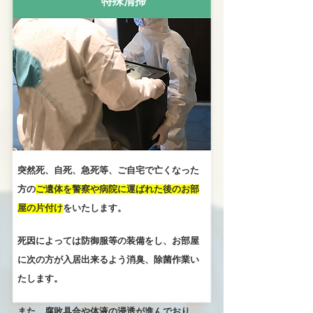
SERVICE04
特殊清掃
突然死、自死、急死等、ご自宅で亡くなった
方の
ご遺体を警察や病院に運ばれた後のお部
屋の片付け
をいたします。
死因によっては防御服等の装備をし、お部屋
に次の方が入居出来るよう消臭、除菌作業い
たします。
また、腐敗具合や体液の浸透が進んでおり、