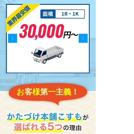
お
客
様
第
一
主
義
！