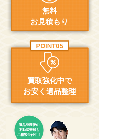
無料
お見積もり
POINT05
買取強化中で
お安く遺品整理
遺品整理後の​
不動産売却も​
ご相談受付中！