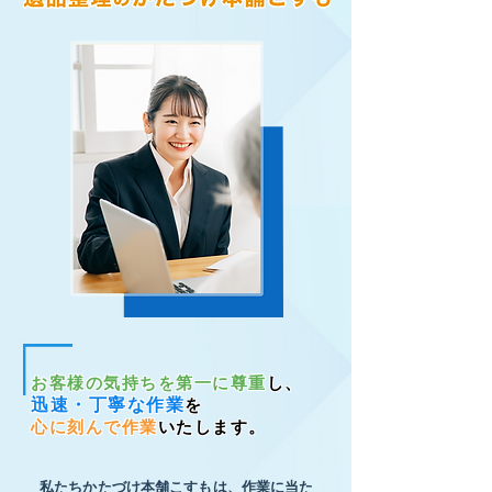
お客様の気持ちを第一に尊重
し、
迅速・丁寧な作業
を
心に刻んで作業
いたします。
私たちかたづけ本舗こすもは、作業に当た