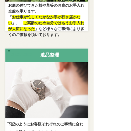
お庭の伸びてきた枝や草等のお庭のお手入れ
全般を承ります。
「
お仕事が忙しくなかなか手が行き届かな
い
」、「
ご高齢のため自分ではもうお手入れ
が大変になった
」など様々なご事情により多
くのご依頼を頂いております。
SERVICE03
遺品整理
下記のようにお客様それぞれのご事情に合わ